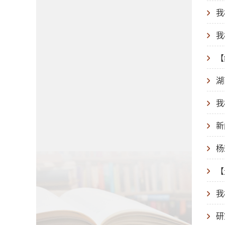
我
我
【
湖
我
新
杨
【
我
研