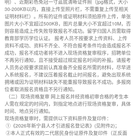
明）、近期彩色免冠一寸蓝底清晰证件照（jpg格式，大小
30-200KB以内，直接上传至照片栏，不需重复上传至相关
证明材料栏）。所有的证件或证明材料须拍原件上传，单张
图片大小不宜超过500KB，图片总量大小不宜超过10M，否
则容易造成上传失败导致报名不成功。留学归国人员需取得
教育部学历学位认证。 报考人员不按要求上传资料、上传
资料不成功、资料不齐全、不符合报考条件均会造成报名不
成功，报名不成功者将不进入现场资格复审程序，招聘单位
不再另行通知，且不接受超过规定报名时间的补报。请报考
人员务必按要求提前认真准备齐全报名所需的材料，尽早进
入系统报名，不建议压着报名截止时间报名，避免出现系统
拥堵或因为证明材料缺失不能重报导致报名不成功。多报岗
位者取消报名资格且不另行通知。
（二）现场资格复审 网上报名并经资格初审合格的考生本
人需在规定的时间内，到指定地点进行现场资格复审，具体
时间、地点另行通知。
现场资格复审时，需提供以下资料原件及复印件：
①《2026年新宁县人才引进报名登记表》(见附件2)；
②本人正式有效的二代居民身份证原件及复印件（正反面