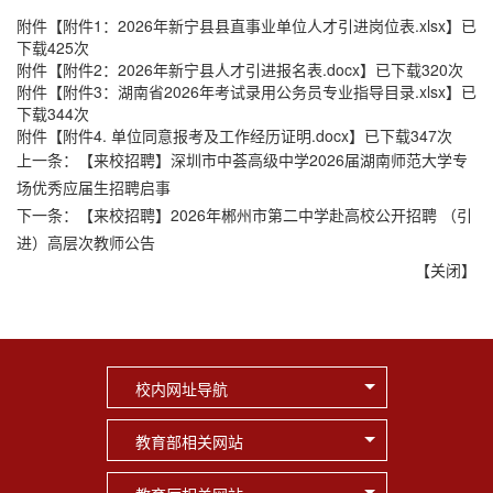
附件【
附件1：2026年新宁县县直事业单位人才引进岗位表.xlsx
】已
下载
425
次
附件【
附件2：2026年新宁县人才引进报名表.docx
】已下载
320
次
附件【
附件3：湖南省2026年考试录用公务员专业指导目录.xlsx
】已
下载
344
次
附件【
附件4. 单位同意报考及工作经历证明.docx
】已下载
347
次
上一条：
【来校招聘】深圳市中荟高级中学2026届湖南师范大学专
场优秀应届生招聘启事
下一条：
【来校招聘】2026年郴州市第二中学赴高校公开招聘 （引
进）高层次教师公告
【
关闭
】
校内网址导航
教育部相关网站