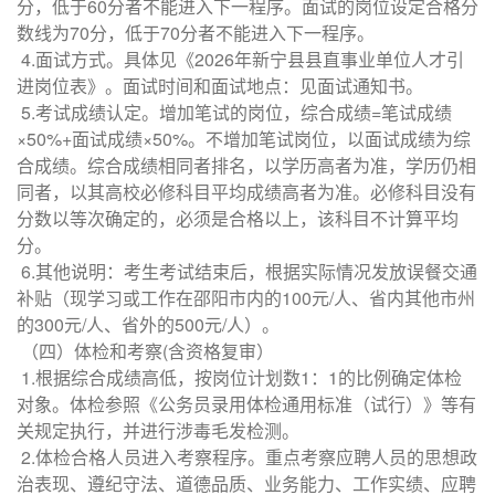
分，低于60分者不能进入下一程序。面试的岗位设定合格分
数线为70分，低于70分者不能进入下一程序。
4.面试方式。具体见《2026年新宁县县直事业单位人才引
进岗位表》。面试时间和面试地点：见面试通知书。
5.考试成绩认定。增加笔试的岗位，综合成绩=笔试成绩
×50%+面试成绩×50%。不增加笔试岗位，以面试成绩为综
合成绩。综合成绩相同者排名，以学历高者为准，学历仍相
同者，以其高校必修科目平均成绩高者为准。必修科目没有
分数以等次确定的，必须是合格以上，该科目不计算平均
分。
6.其他说明：考生考试结束后，根据实际情况发放误餐交通
补贴（现学习或工作在邵阳市内的100元/人、省内其他市州
的300元/人、省外的500元/人）。
（四）体检和考察(含资格复审）
1.根据综合成绩高低，按岗位计划数1：1的比例确定体检
对象。体检参照《公务员录用体检通用标准（试行）》等有
关规定执行，并进行涉毒毛发检测。
2.体检合格人员进入考察程序。重点考察应聘人员的思想政
治表现、遵纪守法、道德品质、业务能力、工作实绩、应聘