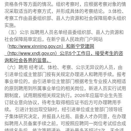
资格条件等方面的情况。组织考察时，应根据考察对象的情
况采取适当的考察方式，并形成具体的考察结论。 3.体检、
考察工作由县委组织部、县人力资源和社会保障局牵头组织
实施。
（五）公示 拟聘用人员名单经县委组织部、县人力资源和
社会保障局审定后，在新宁县人民政府门户网站
（
http://www.xinning.gov.cn）和新宁党建网
（http://www.xndj.gov.cn）公示5个工作日，接受考生的咨
询和社会各界的监督。
（六）聘用 经考试、体检、考察、公示无异议的人员，由
引进单位或主管部门按有关规定办理进人和聘用手续。报考
事业单位的，由引进单位主管部门根据考生专业按人岗相适
的原则聘用到所属事业单位的相关岗位，新进人员实行试用
期制度，试用期按相关规定执行。2026年应届毕业生先签
订就业意向协议，待考生取得相应证书后方可办理聘用手
续。 引进计划出现空缺时，经引进单位或主管部门领导班
子集体研究决定，并报县人社局、县委人才办同意，在办理
拟聘用人员备案手续之前，可按照应聘同一岗位考试综合成
绩排名先后，依次等额递补，递补最多不超过2次，无合适