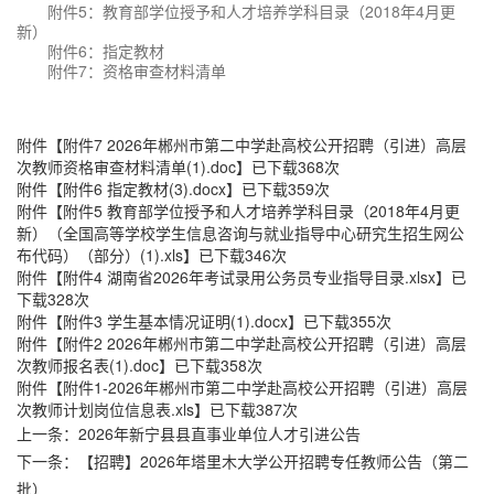
附件5：教育部学位授予和人才培养学科目录（2018年4月更
新）
附件6：指定教材
附件7：资格审查材料清单
附件【
附件7 2026年郴州市第二中学赴高校公开招聘（引进）高层
次教师资格审查材料清单(1).doc
】已下载
368
次
附件【
附件6 指定教材(3).docx
】已下载
359
次
附件【
附件5 教育部学位授予和人才培养学科目录（2018年4月更
新）（全国高等学校学生信息咨询与就业指导中心研究生招生网公
布代码）（部分）(1).xls
】已下载
346
次
附件【
附件4 湖南省2026年考试录用公务员专业指导目录.xlsx
】已
下载
328
次
附件【
附件3 学生基本情况证明(1).docx
】已下载
355
次
附件【
附件2 2026年郴州市第二中学赴高校公开招聘（引进）高层
次教师报名表(1).doc
】已下载
358
次
附件【
附件1-2026年郴州市第二中学赴高校公开招聘（引进）高层
次教师计划岗位信息表.xls
】已下载
387
次
上一条：
2026年新宁县县直事业单位人才引进公告
下一条：
【招聘】2026年塔里木大学公开招聘专任教师公告（第二
批）