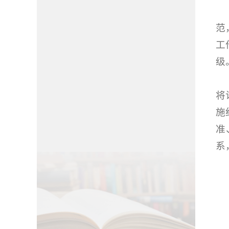
范
工
级
将
施
准
系