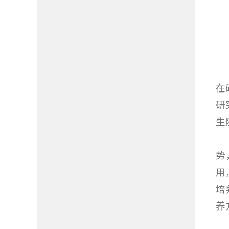
在
研
生
势
用
培
养