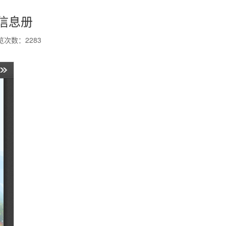
源信息册
览次数：
2283