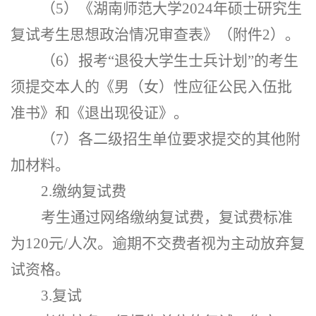
（
5）《湖南师范大学
202
4
年硕士研究生
复试考生思想政治情况审查表》
（附件
2
）
。
（
6）报考“退役大学生士兵计划”的考生
须提交本人的《男（女）性应征公民入伍批
准书》和《退出现役证》。
（
7）各二级招生单位要求提交的其他附
加材料。
2.缴纳复试费
考生通过网络缴纳复试费，复试费标准
为
120元/人次。逾期不交费者视为主动放弃复
试资格。
3.复试